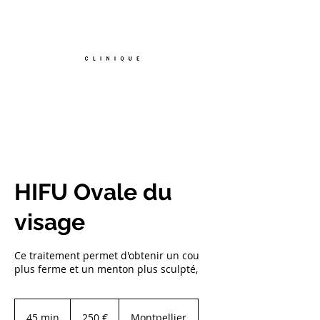
TEL :
07.56.87.68.84
HIFU Ovale du
visage
Ce traitement permet d'obtenir un cou
plus ferme et un menton plus sculpté,
250
euros
45 min
4
250 €
Montpellier